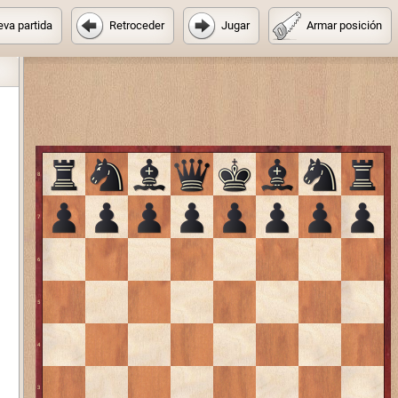
va partida
Retroceder
Jugar
Armar posición