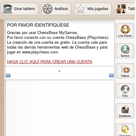
Girar tablero
Análisis
Mis jugadas
Tabl
POR FAVOR IDENTIFÍQUESE
Gracias por usar ChessBase MyGames.
Live Chess
Por favor conecte con su cuenta ChessBase (Playchess):
La creación de una cuenta es gratis. La cuenta vale para
todas las demás herramientas web de ChessBase y para
jugar en www.playchess.com.
Tactics
HAGA CLIC AQUÍ PARA CREAR UNA CUENTA
-
Videos
Fritz
Database
Openings