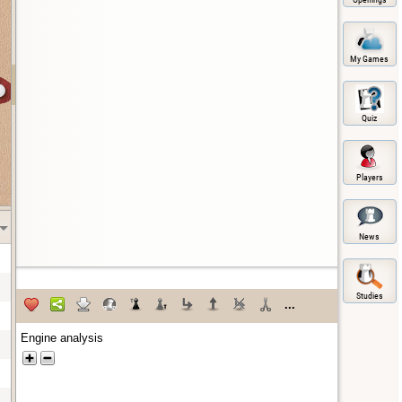
My Games
Quiz
Players
News
Studies
...
Engine analysis