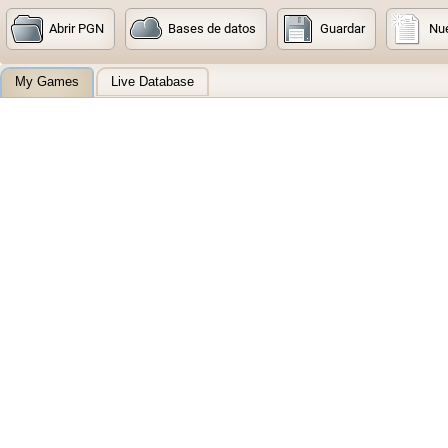
Abrir PGN
Bases de datos
Guardar
Nue
My Games
Live Database